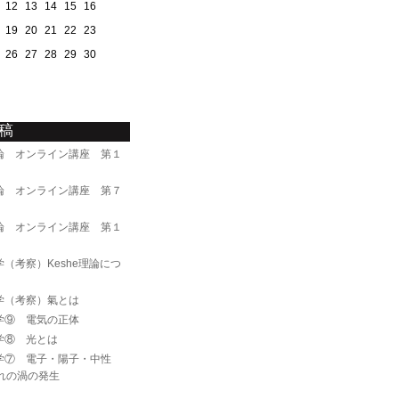
12
13
14
15
16
19
20
21
22
23
26
27
28
29
30
稿
論 オンライン講座 第１
論 オンライン講座 第７
論 オンライン講座 第１
（考察）Keshe理論につ
学（考察）氣とは
学⑨ 電気の正体
学⑧ 光とは
学⑦ 電子・陽子・中性
れの渦の発生