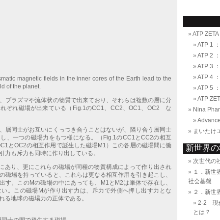
ATP ZET
ATP 1 ：
ATP 2 
ATP 3 ：
ATP 4 ：
smatic magnetic fields in the inner cores of the Earth lead to the
ld of the planet.
ATP 5 ：
ATP ZE
、プラズマや流体状の物質で出来ており、それらは複数の層に分
ぞれ磁場が出来ている（Fig.1のCC1、CC2、OC1、OC2 な
Nina Pha
Advance
、層同士がお互いにくっつき合うことはないが、隣り合う層同士
まいたけ
、一つの磁場力をもつ様になる。（Fig.1のCC1とCC2の相互
OC1とOC2の相互作用で誕生した磁場M1）この各層の磁場間に働
新世界の
引力も斥力も同時に作り出している。
次世代の
中にあり、更にこれらの磁場が同種の物質構成によって作り出され
１．新世
の磁場を持っていると、これらは更なる相互作用を引き起こし、
社会基盤
出す。このMの磁場の中にあっても、M1とM2は単体で存在し、
ない。この磁場Mが作り出す力は、斥力で外側へ押し出す力とな
２．新世
れる地球の磁場力の正体である。
2-2 
とは？