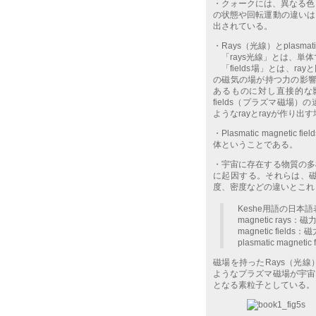
・クォークには、異なる色
の状態や回転運動の違いは
出されている。
・Rays（光線）とplasmati
「rays光線」とは、単
「fields場」とは、ray
の磁気の場が持つ力の影響
あるものに対し直接的な影響を与
fields（プラズマ磁
ようなrayとrayが作り
・Plasmatic magn
体ということである。
・宇宙に存在する物質の多
に起因する。それらは、
度、密度などの違いとこれ
Keshe用語の日本
magnetic ray
magnetic fi
plasmatic magnet
磁場を持ったRays（光
ようなプラズマ磁場が宇宙
となる素粒子としている。