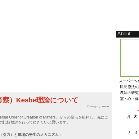
About
superhealth product
スーパーヘ
-民間療法
-農法の研究
察）Keshe理論について
-霊・心・
Category:
main
月
火
rsal Order of Creation of Matters』からの要点を抜粋し、先にご
の比較検討を行ってゆきたいと思います。
3
4
（引力）と磁場の発生のメカニズム」