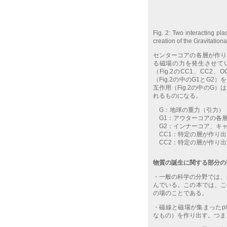
Fig. 2: Two interacting pla
creation of the Gravitational
センターコアの各層が作り
る磁場の力を発生させて
（Fig.2のCC1、CC
（Fig.2の中のG1とG
互作用（Fig.2の中の
れるものになる。
G：地球の重力（引力）
G1：アウターコアの各
G2：インナーコア、キャ
CC1：特定の層が作り出
CC2：特定の層が作り出
物質の誕生に関する部分の
・一般の科学の分野では、クォーク
んでいる。この本では、こ
の場のことである。
・磁線と磁場が集まったplas
なもの）を作り出す。つま