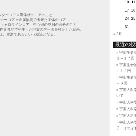
10
11
17
18
 アウターコア＝流体状のコアのこと
24
25
 インナーコア＝金属物質で出来た固体のコア
ORE キャロラインコア 中心部の空洞の部分のこと
31
る世界各地で発生した地震のデータを検証した結果、
« 2月
は、空洞であるという結論となる。
最近の投
宇宙生命
３～１７回
宇宙生命
～１２回
宇宙生命
～６回
宇宙人科学
いて
宇宙人科
宇宙人科
宇宙人科
宇宙人科
子 それぞ