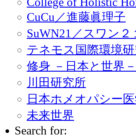
College of Holistic
CuCu／進藤眞理子
SuWN21／スワン２
テネモス国際環境研
修身 －日本と世界
川田研究所
日本ホメオパシー医学
未来世界
Search for: