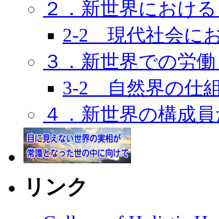
２．新世界における
2-2 現代社会
３．新世界での労働
3-2 自然界の
４．新世界の構成員
リンク