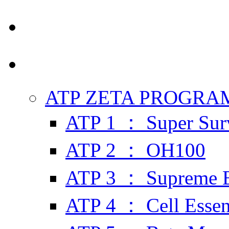
ATP ZETA PROGRA
ATP 1 ： Super Sur
ATP 2 ： OH100
ATP 3 ： Supreme 
ATP 4 ： Cell Esse